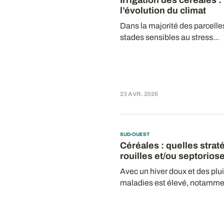
Irrigation des céréales 
l’évolution du climat
Dans la majorité des parcelles
stades sensibles au stress...
23 AVR. 2026
SUD-OUEST
Céréales : quelles strat
rouilles et/ou septorios
Avec un hiver doux et des plu
maladies est élevé, notammen