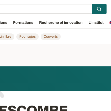
ions
Formations
Recherche et innovation
L'institut
Lin fibre
Fourrages
Couverts
DESCOMBE