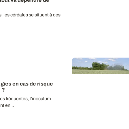
: tout va dépendre de
, les céréales se situent à des
égies en cas de risque
e ?
ies fréquentes, l’inoculum
t en...