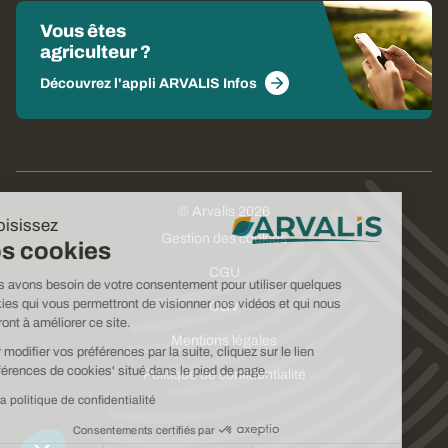
Vous êtes
agriculteur ?
Découvrez l'appli ARVALIS Infos
© Arvalis 2026
Choisissez
Gestion des cookies
vos cookies
CGU
Nous avons besoin de votre consentement pour utiliser quelques
cookies qui vous permettront de visionner nos vidéos et qui nous
CGV
aideront à améliorer ce site.
Mentions légales
Pour modifier vos préférences par la suite, cliquez sur le lien
'Préférences de cookies' situé dans le pied de page.
Politique de confidentialité
Lire la politique de confidentialité
Consentements certifiés par