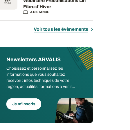
Webinaire Préconisations Lin
SEP
2026
Fibre d'Hiver
A DISTANCE
Voir tous les évènements
Newsletters ARVALIS
Choisissez et personnalisez les
informations que vous souhaitez
recevoir : infos techniques de votre
région, actualités, formations à venir...
Je m'inscris