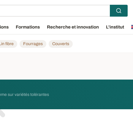
ions
Formations
Recherche et innovation
L'institut
Lin fibre
Fourrages
Couverts
même sur variétés tolérantes