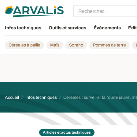
Aller au contenu principal
Infos techniques
Outils et services
Évènements
Édit
Céréales à paille
Maïs
Sorgho
Pommes de terre
Fil d'Ariane
Accueil
Infos techniques
Céréales : surveiller la rouille jaune, 
Articles et actus techniques