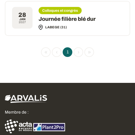
Colloques et congrès
28
Journée filière blé dur
JAN
2027
LABEGE (31)
«
‹
›
»
1
Membre de :