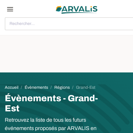
Aller au contenu principal
Rechercher...
Fil d'Ariane
Accueil
Évènements
Régions
Grand-Est
Évènements - Grand-
Est
Retrouvez la liste de tous les futurs
événements proposés par ARVALIS en