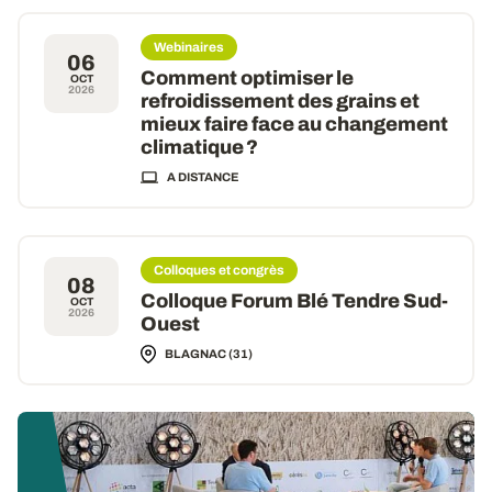
Webinaires
06
Comment optimiser le
OCT
2026
refroidissement des grains et
mieux faire face au changement
climatique ?
A DISTANCE
Colloques et congrès
08
Colloque Forum Blé Tendre Sud-
OCT
2026
Ouest
BLAGNAC (31)