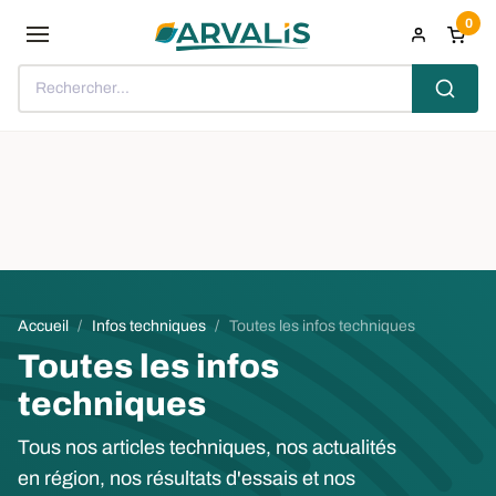
Aller au contenu principal
0
Rechercher...
Fil d'Ariane
Accueil
Infos techniques
Toutes les infos techniques
Toutes les infos
techniques
Tous nos articles techniques, nos actualités
en région, nos résultats d'essais et nos