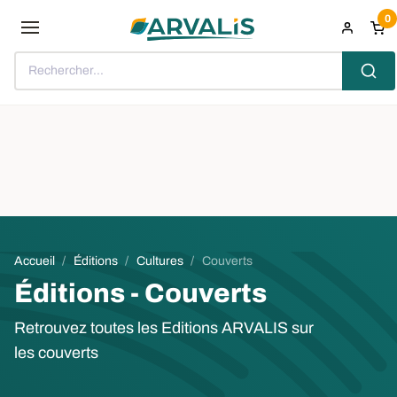
Aller au contenu principal
0
Rechercher...
Fil d'Ariane
Accueil
Éditions
Cultures
Couverts
Éditions - Couverts
Retrouvez toutes les Editions ARVALIS sur
les couverts