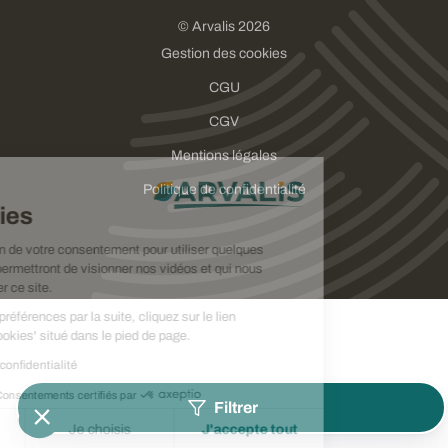
© Arvalis 2026
Gestion des cookies
CGU
CGV
Mentions légales
Choisissez
Politique de confidentialité
vos cookies
Nous avons besoin de votre consentement pour utiliser quelques
cookies qui vous permettront de visionner nos vidéos et qui nous
aideront à améliorer ce site.
Pour modifier vos préférences par la suite, cliquez sur le lien
'Préférences de cookies' situé dans le pied de page.
Lire la politique de confidentialité
Consentements certifiés par
Filtrer
Je refuse
Je choisis
J'accepte tout