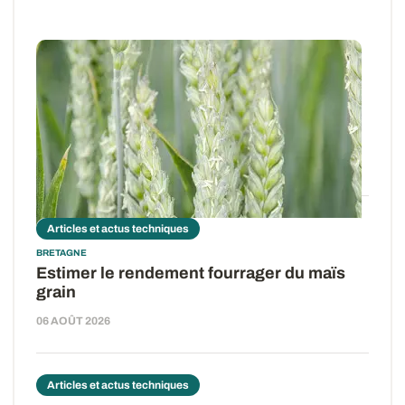
Résultats d’essais
BRETAGNE
Variétés de blé tendre : les premiers
résultats 2026
07 AOÛT 2026
Articles et actus techniques
BRETAGNE
Estimer le rendement fourrager du maïs
grain
06 AOÛT 2026
Articles et actus techniques