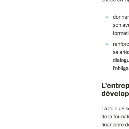
donner
son ave
formati
renfor
salarié
dialogu
l’oblig
L’entrep
dévelop
La loi du 5
de la format
financière d