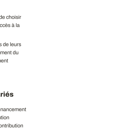
e choisir
accès à la
s de leurs
pement du
ment
riés
 financement
ution
ontribution