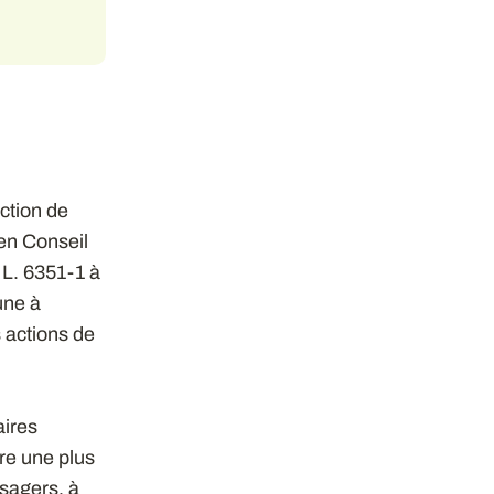
ction de
 en Conseil
e L. 6351-1 à
une à
 actions de
aires
re une plus
usagers, à