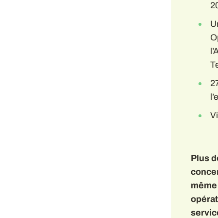
2
U
O
l’
Te
2
l’
Vi
Plus d
concer
même v
opérat
servic