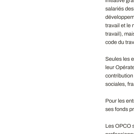
initiative g
salariés des
développeme
travail et l
travail), mai
code du trav
Seules les e
leur Opérat
contribution
sociales, fr
Pour les ent
ses fonds p
Les OPCO so