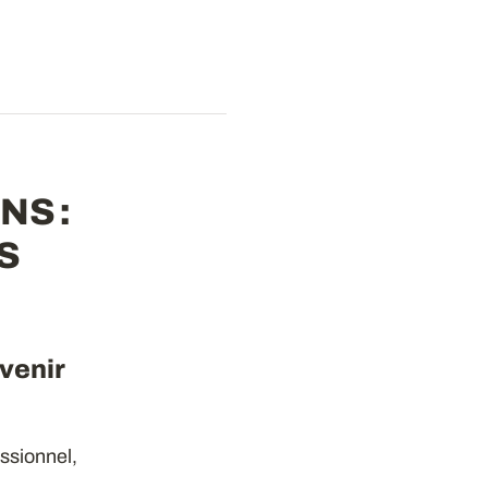
S :
S
avenir
essionnel,