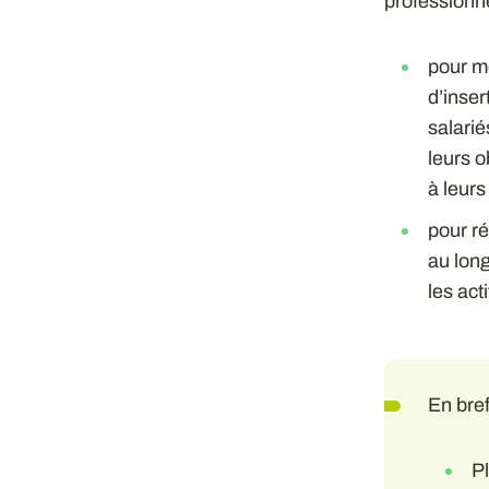
professionne
pour me
d’inser
salari
leurs o
à leurs
pour ré
au long
les act
En bre
P