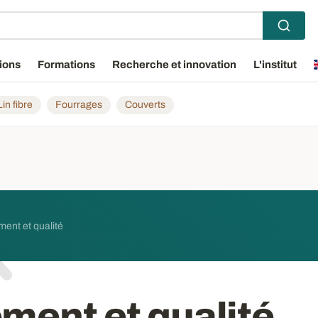
ions
Formations
Recherche et innovation
L'institut
Lin fibre
Fourrages
Couverts
ent et qualité
ment et qualité