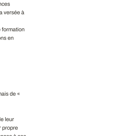
ences
ra versée à
e formation
ons en
mais de «
de leur
r propre