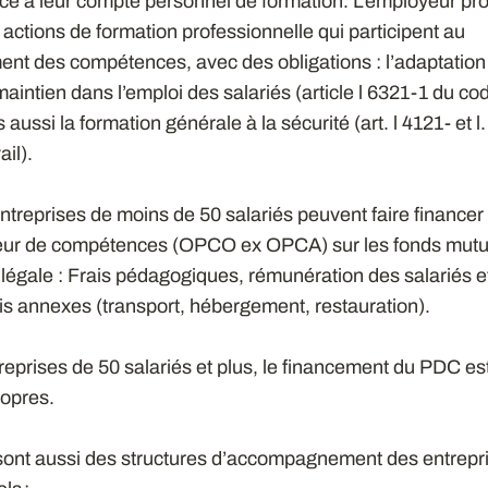
râce à leur compte personnel de formation. L’employeur pr
 actions de formation professionnelle qui participent au
nt des compétences, avec des obligations : l’adaptation
e maintien dans l’emploi des salariés (article l 6321-1 du co
s aussi la formation générale à la sécurité (art. l 4121- et 
ail).
ntreprises de moins de 50 salariés peuvent faire financer
eur de compétences (OPCO ex OPCA) sur les fonds mutua
 légale : Frais pédagogiques, rémunération des salariés et
ais annexes (transport, hébergement, restauration).
reprises de 50 salariés et plus, le financement du PDC est
ropres.
nt aussi des structures d’accompagnement des entrepri