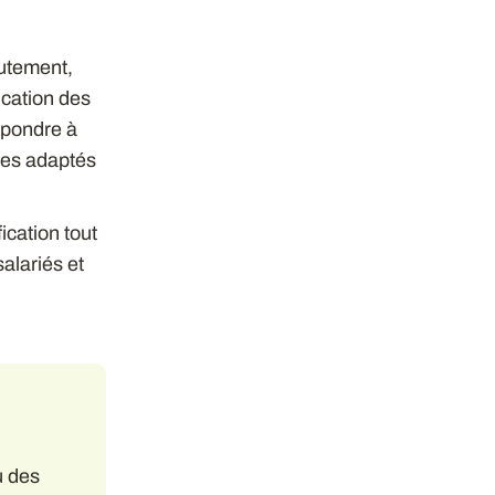
rutement,
ication des
épondre à
ices adaptés
ication tout
alariés et
u des