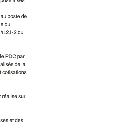
opose à ses
 au poste de
de du
l. 4121-2 du
 le PDC par
lisés de la
 cotisations
 réalisé sur
ses et des