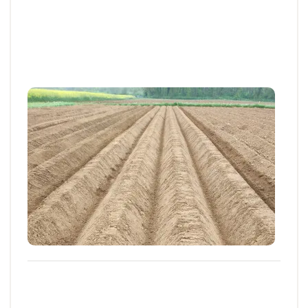
Articles et actus techniques
#STOPADVENTICES
Désherber la pomme de terre avec du
prosulfocarbe : l’importance de respecter
les règles d’application
Une nouvelle spécialité à base de prosulfocarbe
étoffe la gamme utilisable sur pomme de...
26 MARS 2026