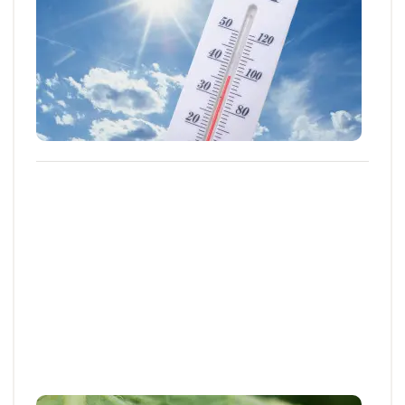
Canicule de mai 2026 : quels impacts sur
la croissance et le développement des
cultures ?
Céréales à paille, maïs, sorgho, pomme de terre, lin
fibre… les cultures réagissent...
04 JUIN 2026