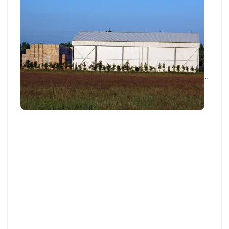
Articles et actus techniques
La LMR-t du CIPC évolue : quelles
recommandations pour nettoyer les
bâtiments de stockage ?
Sur la base de données de surveillance
européennes qui sont fournies chaque année, dont...
24 JUILL. 2025