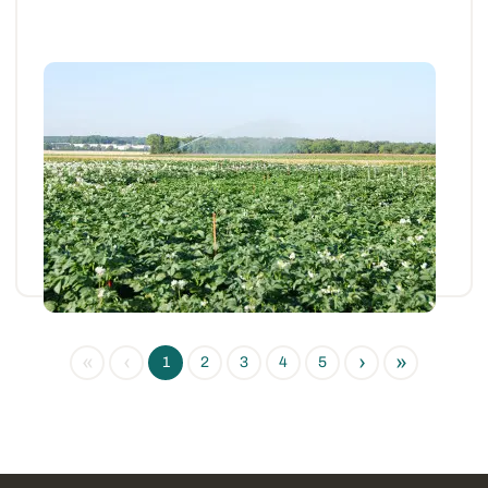
Articles et actus techniques
Pomme de terre : comment irriguer sans
favoriser le mildiou ?
L’irrigation des pommes de terre favorise la
croissance foliaire, ce qui augmente le...
05 JUIN 2025
«
‹
›
»
1
2
3
4
5