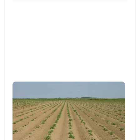
Articles et actus techniques
De la réception à la plantation : bien gérer
ses plants de pomme de terre
De la réception jusqu’à la mise en terre, la gestion
des plants de pomme de terre passe...
05 MARS 2026