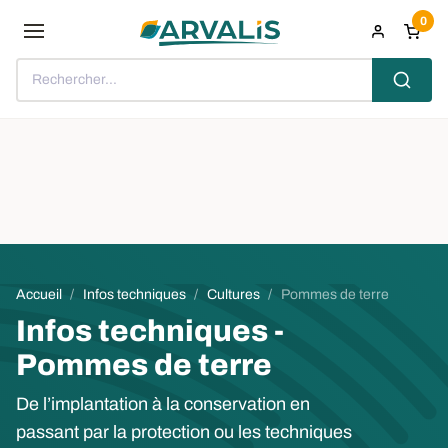
Aller au contenu principal
0
Rechercher...
Fil d'Ariane
Accueil
Infos techniques
Cultures
Pommes de terre
Infos techniques -
Pommes de terre
De l’implantation à la conservation en
passant par la protection ou les techniques