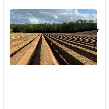
Articles et actus techniques
NORD
Pommes de terre et sécheresse : anticiper
les désherbages de prélevée sans
attendre
A ce jour, la majorité des surfaces de pomme de
terre a été implantée (80 %). A la faveur...
29 AVR. 2026