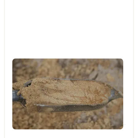
Articles et actus techniques
Pomme de terre : estimer les reliquats
azotés avant plantation
A l’approche des plantations de pomme de terre, la
gestion de la fertilisation azotée doit...
19 MARS 2026