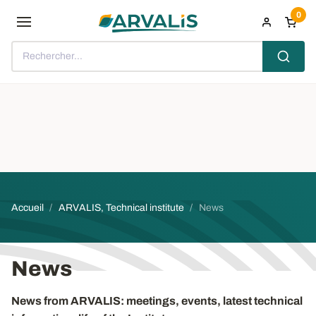
Aller au contenu principal
0
Rechercher...
Fil d'Ariane
Accueil
ARVALIS, Technical institute
News
News
News from ARVALIS: meetings, events, latest technical