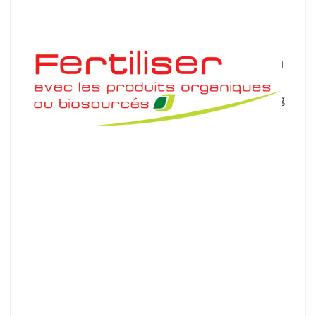
Fertiliser avec des produits organiques ou
biosourcés
Déterminez en quelques clics la valeur N, P, K et Mg
de vos effluents d’élevage ou produits organiques
recyclés.