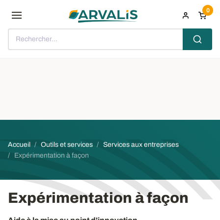
Aller au contenu principal
0
Rechercher...
Fil d'Ariane
Accueil
Outils et services
Services aux entreprises
Expérimentation à façon
Expérimentation à façon