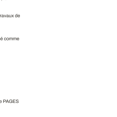
travaux de
posé comme
re PAGES