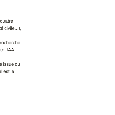
 quatre
é civile…),
, recherche
te, IAA,
é issue du
 est le