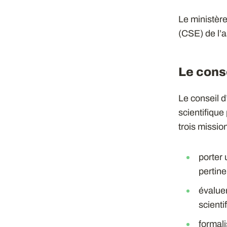
Le ministère
(CSE) de l’a
Le conse
Le conseil d
scientifique
trois mission
porter 
pertin
évaluer
scienti
formal