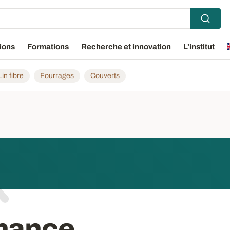
ions
Formations
Recherche et innovation
L'institut
Lin fibre
Fourrages
Couverts
nance