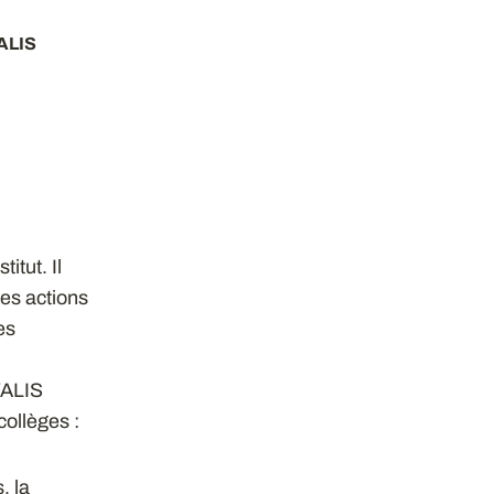
VALIS
itut. Il
des actions
es
VALIS
collèges :
, la