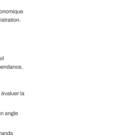
économique
stration.
il
épendance,
 évaluer la
un angle
grands