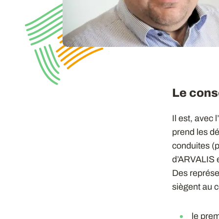
Le cons
Il est, avec 
prend les dé
conduites (p
d’ARVALIS e
Des représe
siègent au c
le prem