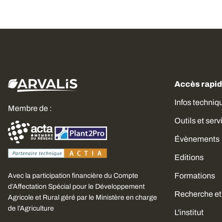
Accès rapi
Infos techniq
Membre de :
Outils et serv
Évènements
Editions
Formations
Avec la participation financière du Compte
Choisissez
d’Affectation Spécial pour le Développement
Recherche et
vos cookies
Agricole et Rural géré par le Ministère en charge
de l’Agriculture
L'institut
Nous avons besoin de votre consentement pour utiliser quelques