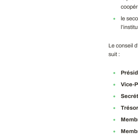
coopéra
le sec
l’insti
Le conseil 
suit :
Présid
Vice-P
Secrét
Trésor
Membr
Membr