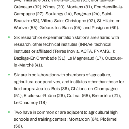
(44), Villerable (41), Villiers-le-Bâcle (91), Montaut-les-
Créneaux (32), Nîmes (30), Montans (81), Ecardenville-la-
Campagne (27), Soulangy (14), Bergerac (24), Saint-
Beauzire (63), Villers-Saint-Christophe (02), St-Hilaire-en-
Woëvre (55), Gréoux-les-Bains (04), and Pusignan (69).
Six research or experimentation stations are shared with
research, other technical institutes (INRAe, technical
institutes or affiliated (Terres Inovia, ACTA, FNAMS...):
Baziège-En Crambade (31), Le Magneraud (17), Ouzouer-
le -Marché (41).
Six are in collaboration with chambers of agriculture,
agricultural cooperatives, and institutes other than those for
field crops: Jeu-les-Bois (36), Châlons-en-Champagne
(51), Etoile-sur-Rhône (26), Colmar (68), Bretenière (21),
Le Chaumoy (18)
Two have in common or are adjacent to agricultural high
schools and training centers: Montardon (64), Ploërmel
(56).