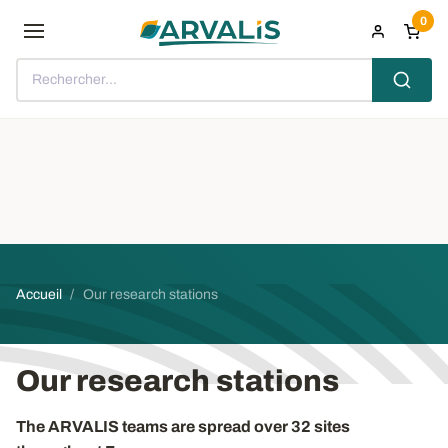
Aller au contenu principal
0
Rechercher...
Fil d'Ariane
Accueil
Our research stations
Our research stations
The ARVALIS teams are spread over 32 sites