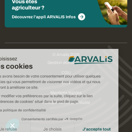
Vous êtes
agriculteur ?
Découvrez l'appli ARVALIS Infos
© Arvalis 2026
Choisissez
Gestion des cookies
vos cookies
CGU
Nous avons besoin de votre consentement pour utiliser quelques
cookies qui vous permettront de visionner nos vidéos et qui nous
CGV
aideront à améliorer ce site.
Mentions légales
Pour modifier vos préférences par la suite, cliquez sur le lien
'Préférences de cookies' situé dans le pied de page.
Politique de confidentialité
Lire la politique de confidentialité
Consentements certifiés par
Je refuse
Je choisis
J'accepte tout