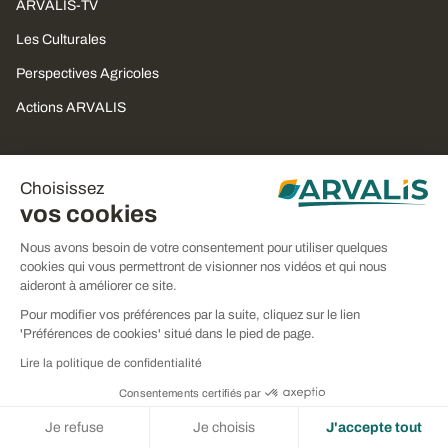
ARVALIS-TV
Les Culturales
Perspectives Agricoles
Actions ARVALIS
Suivez nous :
Choisissez
vos cookies
Nous avons besoin de votre consentement pour utiliser quelques
cookies qui vous permettront de visionner nos vidéos et qui nous
Newsletters
aideront à améliorer ce site.
Pour modifier vos préférences par la suite, cliquez sur le lien
S'inscrire
'Préférences de cookies' situé dans le pied de page.
Lire la politique de confidentialité
Consentements certifiés par
Contact
Filtrer
Je refuse
Je choisis
J'accepte tout