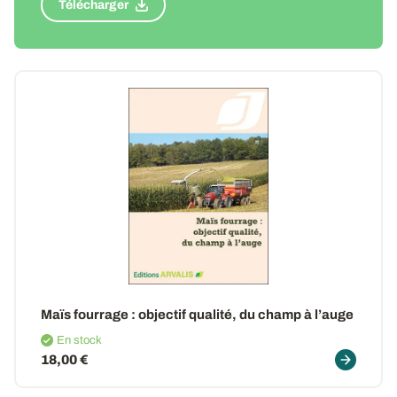
Télécharger
Maïs fourrage
: objectif qualité, du champ à l’auge
En stock
18,00 €