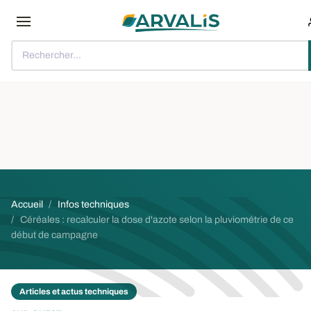
Aller au contenu principal
Rechercher...
Fil d'Ariane
Accueil
Infos techniques
Céréales : recalculer la dose d'azote selon la pluviométrie de ce
début de campagne
Articles et actus techniques