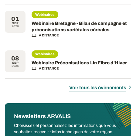
Webinaires
01
Webinaire Bretagne - Bilan de campagne et
SEP
2026
préconisations variétales céréales
A DISTANCE
Webinaires
08
Webinaire Préconisations Lin Fibre d'Hiver
SEP
2026
A DISTANCE
Voir tous les évènements
Newsletters ARVALIS
Choisissez et personnalisez les informations que vous
souhaitez recevoir : infos techniques de votre région,