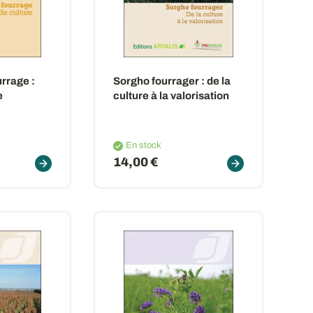
urrage
:
Sorgho fourrager
: de la
e
culture à la valorisation
En stock
14,00 €