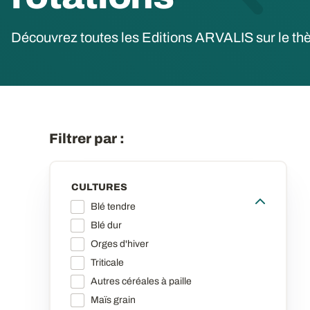
Découvrez toutes les Editions ARVALIS sur le th
Filtrer par :
CULTURES
Blé tendre
Blé dur
Orges d'hiver
Triticale
Autres céréales à paille
Maïs grain