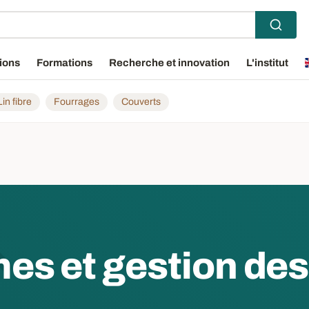
ions
Formations
Recherche et innovation
L'institut
Lin fibre
Fourrages
Couverts
mes et gestion des