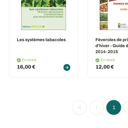
Les systèmes tabacoles
Féveroles de pr
d'hiver - Guide 
2014-2015
En stock
En stock
16,00 €
12,00 €
«
‹
1