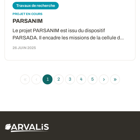
Travaux de recherche
PROJET EN COURS
PARSANIM
Le projet PARSANIM est issu du dispositif
PARSADA. Il encadre les missions de la cellule d...
26 JUIN 2025
«
‹
›
»
1
2
3
4
5