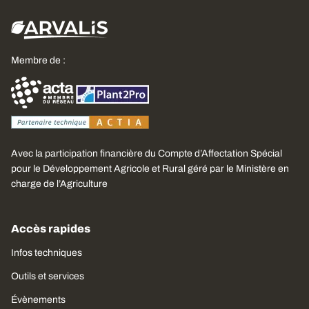
Membre de :
Avec la participation financière du Compte d’Affectation Spécial
pour le Développement Agricole et Rural géré par le Ministère en
charge de l’Agriculture
Accès rapides
Infos techniques
Outils et services
Évènements