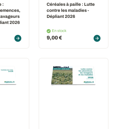
 :
Céréales à paille : Lutte
 semences,
contre les maladies -
 ravageurs
Dépliant 2026
pliant 2026
En stock
9,00 €