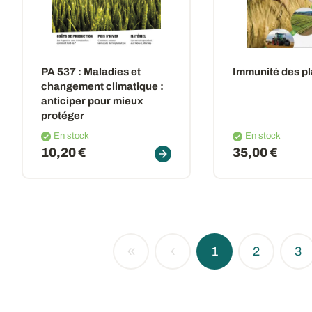
PA 537 : Maladies et
Immunité des p
changement climatique :
anticiper pour mieux
protéger
En stock
En stock
10,20 €
35,00 €
«
‹
1
2
3