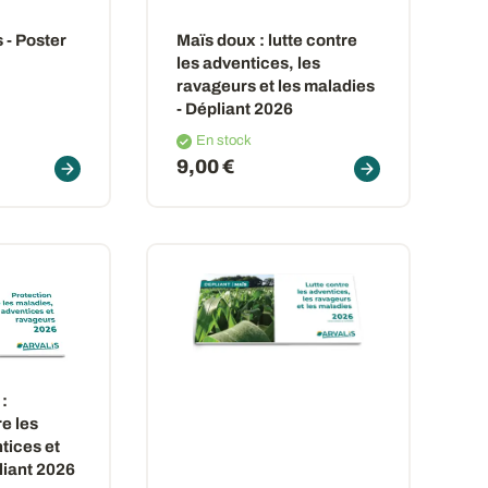
 - Poster
Maïs doux : lutte contre
les adventices, les
ravageurs et les maladies
- Dépliant 2026
En stock
9,00 €
:
e les
tices et
liant 2026