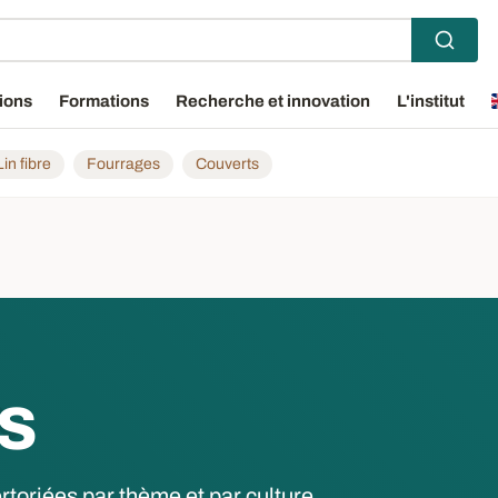
ions
Formations
Recherche et innovation
L'institut
Lin fibre
Fourrages
Couverts
IS
toriées par thème et par culture