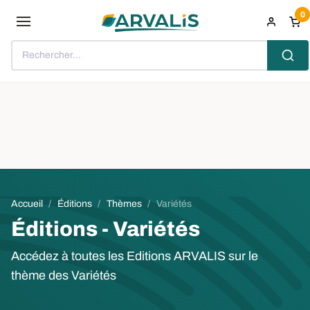
Aller au contenu principal
0
Rechercher...
Fil d'Ariane
Accueil
Éditions
Thèmes
Variétés
Éditions - Variétés
Accédez à toutes les Editions ARVALIS sur le
thème des Variétés