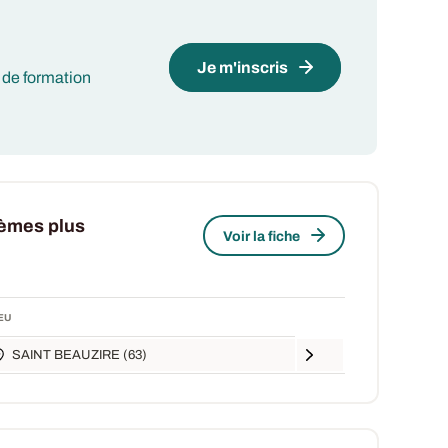
Je m'inscris
 de formation
tèmes plus
Voir la fiche
EU
SAINT BEAUZIRE (63)