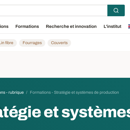
ions
Formations
Recherche et innovation
L'institut
Lin fibre
Fourrages
Couverts
ns - rubrique
Formations - Stratégie et systèmes de production
atégie et système