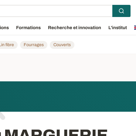
ions
Formations
Recherche et innovation
L'institut
Lin fibre
Fourrages
Couverts
u MARGUERIE