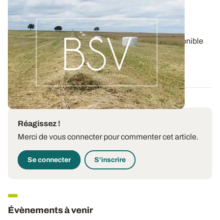
Bulletin de santé du Végétal - Lorraine :
Pommes de terre
Aujourd'hui, le BSV Pommes de terre n°17 est disponible
pour la région LORRAINE.
06 AOÛT 2026
Réagissez !
Merci de vous connecter pour commenter cet article.
Se connecter
S'inscrire
Évènements à venir