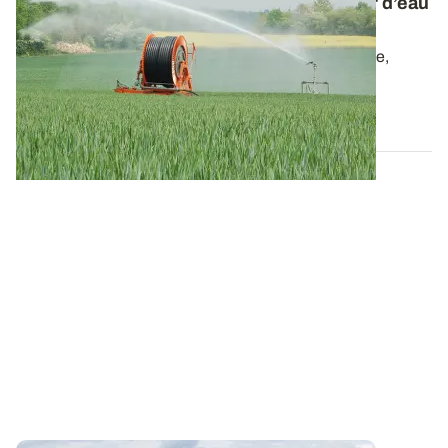
Les Vrai/Faux de l’irrigation - Blés : un tour d’eau
après floraison reste encore efficace
Après la floraison des blés, en cas de stress hydrique,
positionner une irrigation va...
25 MAI 2022