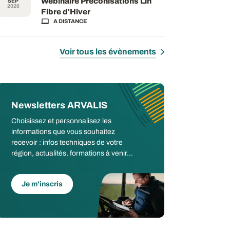
Webinaire Préconisations Lin
SEP
2026
Fibre d'Hiver
A DISTANCE
Voir tous les évènements
Newsletters ARVALIS
Choisissez et personnalisez les
informations que vous souhaitez
recevoir : infos techniques de votre
région, actualités, formations à venir...
Je m'inscris