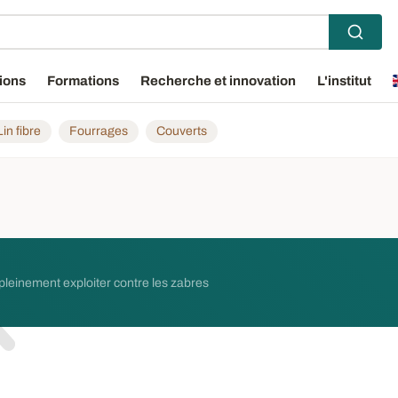
ions
Formations
Recherche et innovation
L'institut
Lin fibre
Fourrages
Couverts
 pleinement exploiter contre les zabres