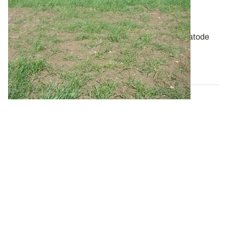
Parasites du sol - Heterodera avenae, un
nématode inféodé aux céréales à paille
La succession de céréales à paille multiplie le nématode
Heterodera avenae
. Ce parasite...
08 AOÛT 2013