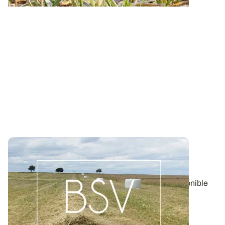
Bulletin de santé du Végétal - Lorraine :
Pommes de terre
Aujourd'hui, le BSV Pommes de terre n°17 est disponible
pour la région LORRAINE.
06 AOÛT 2026