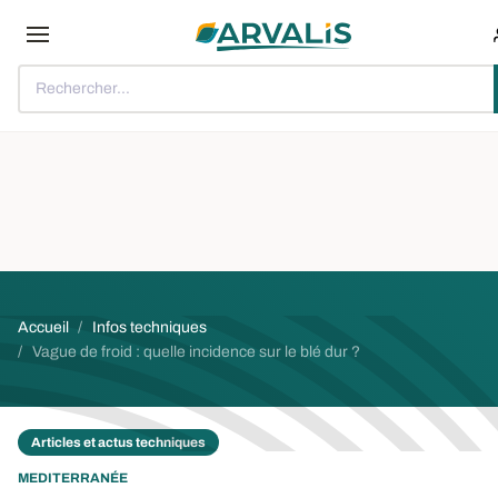
Aller au contenu principal
Rechercher...
Fil d'Ariane
Accueil
Infos techniques
Vague de froid : quelle incidence sur le blé dur ?
Articles et actus techniques
MEDITERRANÉE