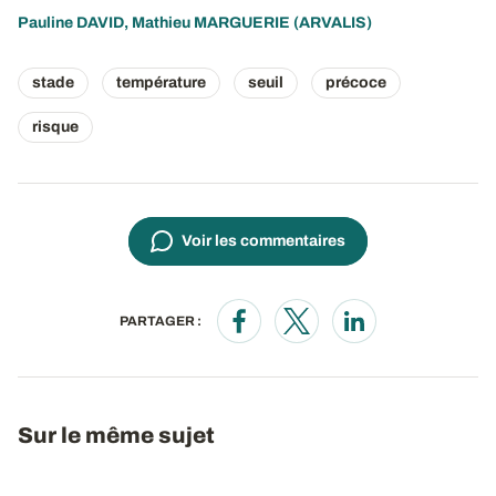
Pauline DAVID
,
Mathieu MARGUERIE
(ARVALIS)
stade
température
seuil
précoce
risque
Voir les commentaires
PARTAGER :
Opens in a new window
Opens in a new window
Opens in a new wi
Sur le même sujet