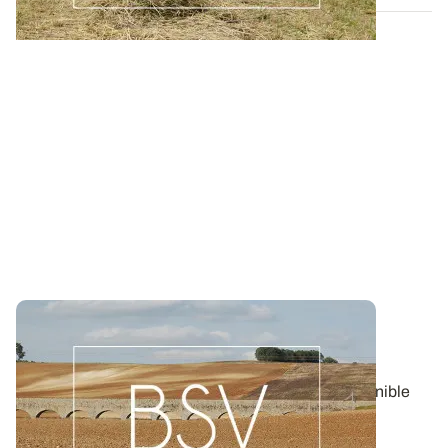
Bulletin de santé du Végétal - Bourgogne-
Franche-Comté : Grandes Cultures
Aujourd'hui, le BSV Grandes Cultures n°8 est disponible
pour la région BOURGOGNE-FRANCHE...
06 AOÛT 2026