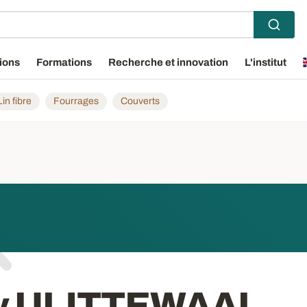
ions
Formations
Recherche et innovation
L'institut
Lin fibre
Fourrages
Couverts
y UIJTTEWAAL