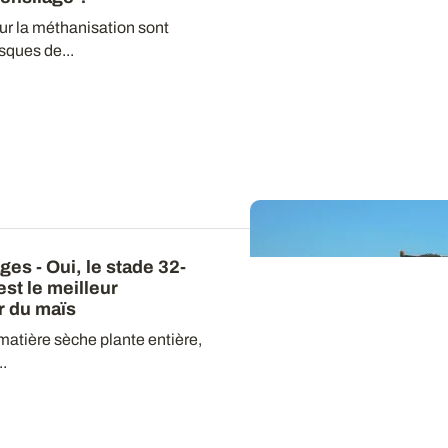
ur la méthanisation sont
ques de...
ages
- Oui, le stade 32-
st le meilleur
r du maïs
matière sèche plante entière,
..