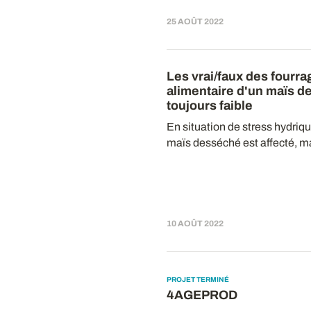
25 AOÛT 2022
Les vrai/faux des fourra
alimentaire d'un maïs d
toujours faible
En situation de stress hydri
maïs desséché est affecté, ma
10 AOÛT 2022
PROJET TERMINÉ
4AGEPROD