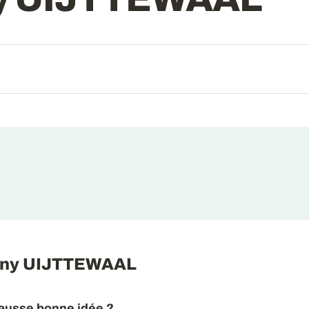
hony UIJTTEWAAL
fausse bonne idée ?