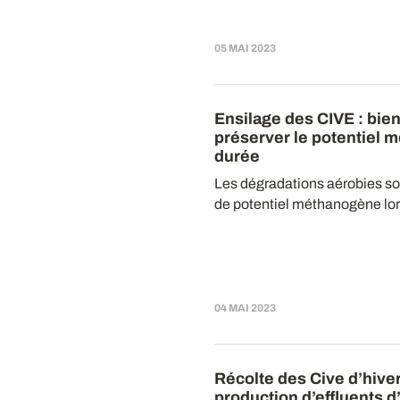
05 MAI 2023
Ensilage des CIVE
: bie
préserver le potentiel 
durée
Les dégradations aérobies so
de potentiel méthanogène lors
04 MAI 2023
Récolte des Cive d’hive
production d’effluents d