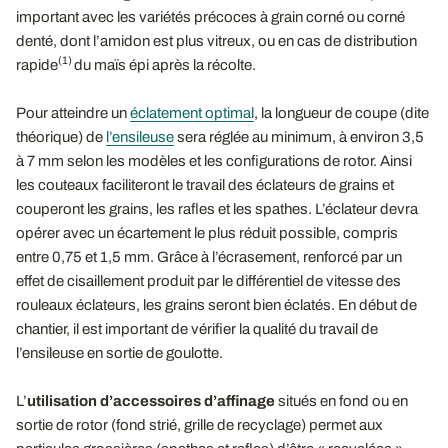
important avec les variétés précoces à grain corné ou corné
denté, dont l’amidon est plus vitreux, ou en cas de distribution
(1)
rapide
du maïs épi après la récolte.
Pour atteindre un
éclatement optimal
, la longueur de coupe (dite
théorique) de
l’ensileuse
sera réglée au minimum, à environ 3,5
à 7 mm selon les modèles et les configurations de rotor. Ainsi
les couteaux faciliteront le travail des éclateurs de grains et
couperont les grains, les rafles et les spathes. L’éclateur devra
opérer avec un écartement le plus réduit possible, compris
entre 0,75 et 1,5 mm. Grâce à l’écrasement, renforcé par un
effet de cisaillement produit par le différentiel de vitesse des
rouleaux éclateurs, les grains seront bien éclatés. En début de
chantier, il est important de vérifier la qualité du travail de
l’ensileuse en sortie de goulotte.
L’
utilisation d’accessoires d’affinage
situés en fond ou en
sortie de rotor (fond strié, grille de recyclage) permet aux