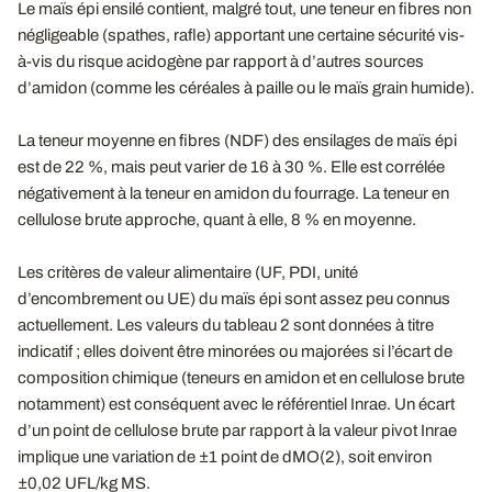
Le maïs épi ensilé contient, malgré tout, une teneur en fibres non
négligeable (spathes, rafle) apportant une certaine sécurité vis-
à-vis du risque acidogène par rapport à d’autres sources
d’amidon (comme les céréales à paille ou le maïs grain humide).
La teneur moyenne en fibres (NDF) des ensilages de maïs épi
est de 22 %, mais peut varier de 16 à 30 %. Elle est corrélée
négativement à la teneur en amidon du fourrage. La teneur en
cellulose brute approche, quant à elle, 8 % en moyenne.
Les critères de valeur alimentaire (UF, PDI, unité
d’encombrement ou UE) du maïs épi sont assez peu connus
actuellement. Les valeurs du tableau 2 sont données à titre
indicatif ; elles doivent être minorées ou majorées si l’écart de
composition chimique (teneurs en amidon et en cellulose brute
notamment) est conséquent avec le référentiel Inrae. Un écart
d’un point de cellulose brute par rapport à la valeur pivot Inrae
implique une variation de ±1 point de dMO(2), soit environ
±0,02 UFL/kg MS.