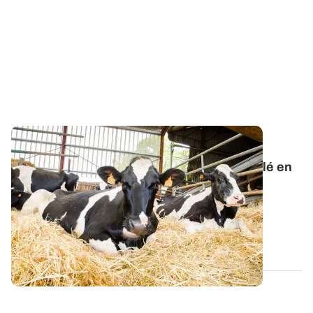
DÉFICIT FOURRAGER
Comment limiter l'utilisation de paille de blé en
litière ?
Les deux épisodes caniculaires ont contraint à
l’affouragement avant le début de l’été et...
02 JUILL. 2026