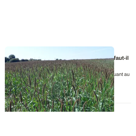
Moissons précoces et stocks fourragers : faut-il
en profiter pour cultiver une dérobée ?
La sécheresse se prolonge et l’inquiétude grandit quant au
potentiel de récolte espéré...
09 JUILL. 2026