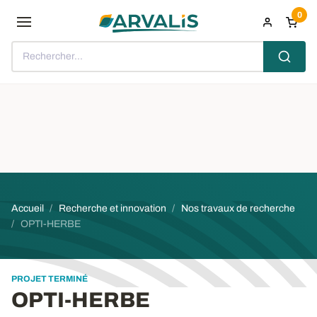
Aller au contenu principal
0
Rechercher...
Fil d'Ariane
Accueil
Recherche et innovation
Nos travaux de recherche
OPTI-HERBE
PROJET TERMINÉ
OPTI-HERBE