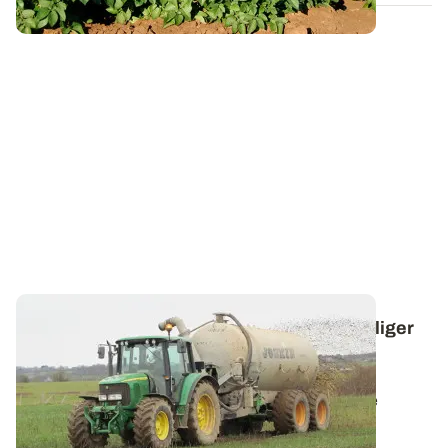
Flambée des cours de l’azote : ne pas négliger
les sources alternatives d’azote… ni les
surestimer !
La tension actuelle sur le marché des engrais laisse
présager que de nombreuses commandes...