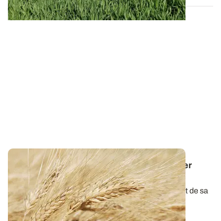
Dose d'azote sur blé dur : comment assurer
rendement et taux de protéines élevés ?
La qualité du blé dur à la récolte dépend étroitement de sa
teneur en protéines. L...
15 JANV. 2026