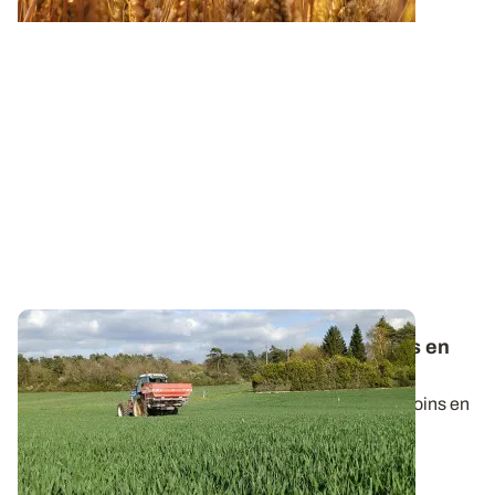
Blés améliorants
ou de force
: des besoins en
azote spécifiques à la variété
Les blés améliorants ou de force (BAF) ont des besoins en
azote supérieurs aux autres...
15 JANV. 2026