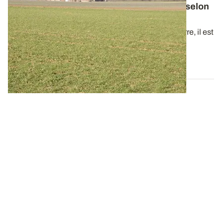
Réactualiser les valeurs de reliquat azoté selon
la lame drainante
En cas de fortes pluies depuis le prélèvement de terre, il est
nécessaire d’évaluer l...
22 FÉVR. 2024