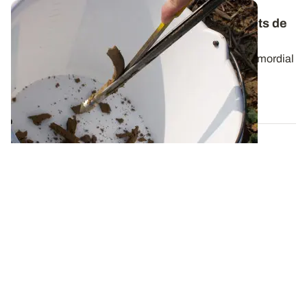
Reliquats azotés
: soigner les prélèvements de
terre
Mesurer les reliquats azotés en sortie d'hiver est primordial
afin d'ajuster au mieux le...
18 JANV. 2024