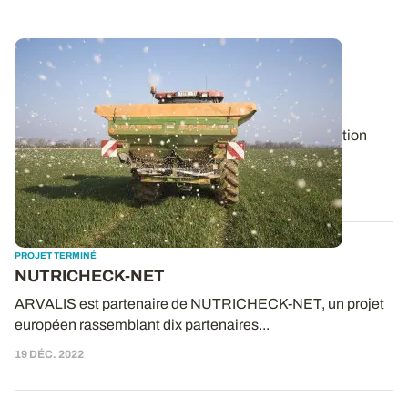
PROJET TERMINÉ
Un réseau d’experts européens de la
fertilisation en construction
Neuf pays européens travaillent ensemble à la création
d’un réseau d’experts de la...
16 MARS 2023
PROJET TERMINÉ
NUTRICHECK-NET
ARVALIS est partenaire de NUTRICHECK-NET, un projet
européen rassemblant dix partenaires...
19 DÉC. 2022