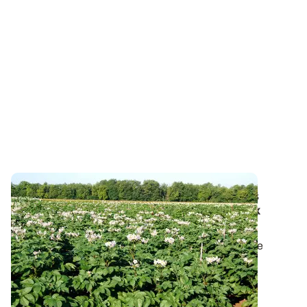
Fertilisation azotée - Pomme de terre
: des
produits organiques complémentaires aux
sources minérales
Dans le contexte économique actuel, des engrais de
substitution aux engrais minéraux...
25 AVR. 2022