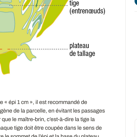
de « épi 1 cm », il est recommandé de
ène de la parcelle, en évitant les passages
que le maître-brin, c’est-à-dire la tige la
haque tige doit être coupée dans le sens de
e le sommet de l’épi et la base du plateau