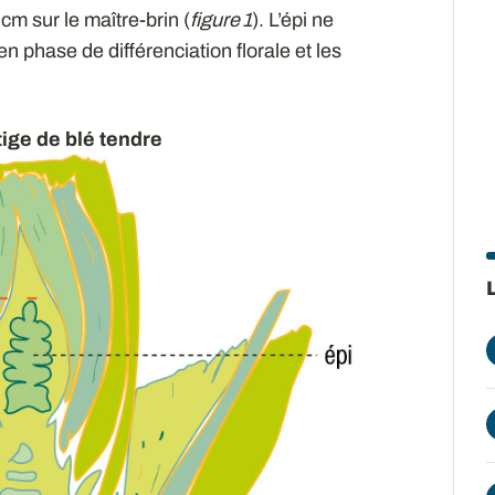
cm sur le maître-brin (
figure 1
). L’épi ne
n phase de différenciation florale et les
tige de blé tendre