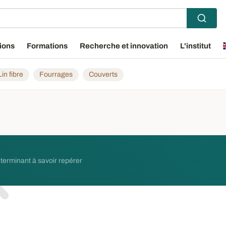
ions
Formations
Recherche et innovation
L'institut
Lin fibre
Fourrages
Couverts
terminant à savoir repérer