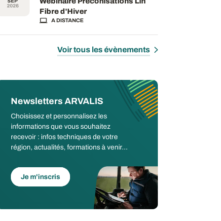
Webinaire Préconisations Lin
SEP
2026
Fibre d'Hiver
A DISTANCE
Voir tous les évènements
Newsletters ARVALIS
Choisissez et personnalisez les
informations que vous souhaitez
recevoir : infos techniques de votre
région, actualités, formations à venir...
Je m'inscris