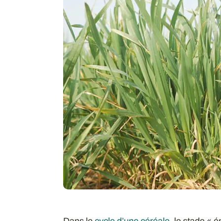
Dans le
cycle d’une céréale
, le stade « 