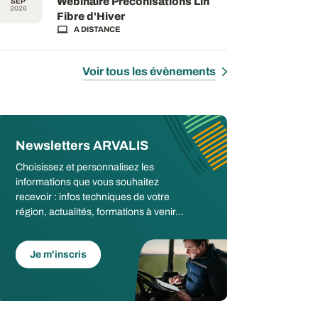
Webinaire Préconisations Lin
SEP
2026
Fibre d'Hiver
A DISTANCE
Voir tous les évènements
Newsletters ARVALIS
Choisissez et personnalisez les
informations que vous souhaitez
recevoir : infos techniques de votre
région, actualités, formations à venir...
Je m'inscris