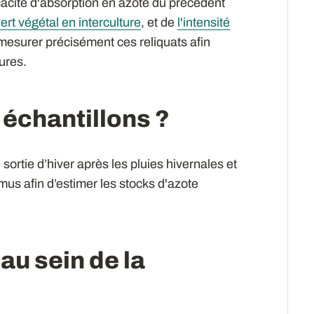
ficacité d'absorption en azote du précédent
ert végétal en interculture
, et de
l'intensité
e mesurer précisément ces reliquats afin
tures.
 échantillons ?
sortie d’hiver après les pluies hivernales et
umus afin d’estimer les stocks d'azote
u sein de la