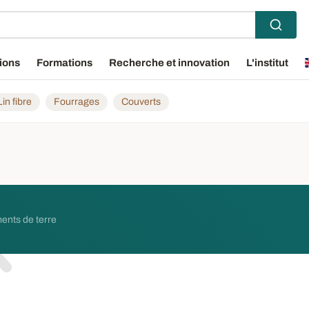
ions
Formations
Recherche et innovation
L'institut
Lin fibre
Fourrages
Couverts
ments de terre