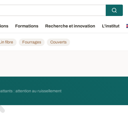
ions
Formations
Recherche et innovation
L'institut
Lin fibre
Fourrages
Couverts
attants : attention au ruissellement