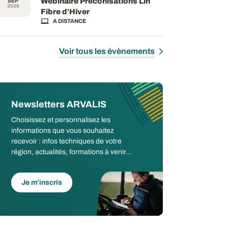
Webinaire Préconisations Lin
SEP
2026
Fibre d'Hiver
A DISTANCE
Voir tous les évènements
Newsletters ARVALIS
Choisissez et personnalisez les
informations que vous souhaitez
recevoir : infos techniques de votre
région, actualités, formations à venir...
Je m'inscris