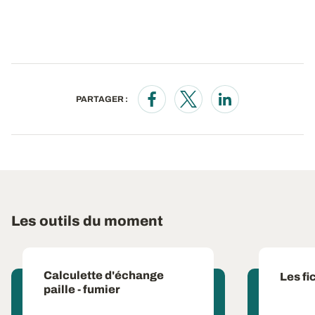
PARTAGER :
Opens in a new window
Opens in a new window
Opens in a new wi
Les outils du moment
Calculette d'échange
Les fi
paille - fumier