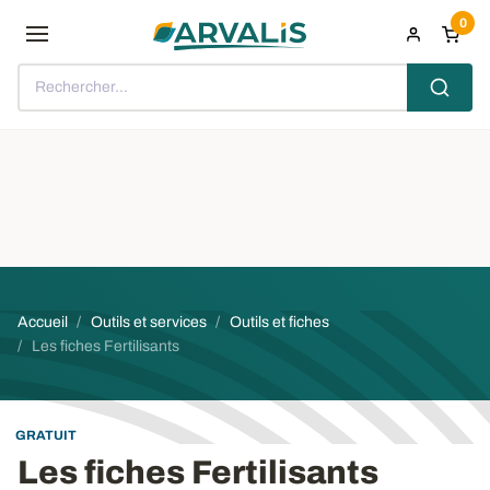
Aller au contenu principal
0
Rechercher...
Fil d'Ariane
Accueil
Outils et services
Outils et fiches
Les fiches Fertilisants
GRATUIT
Les fiches Fertilisants