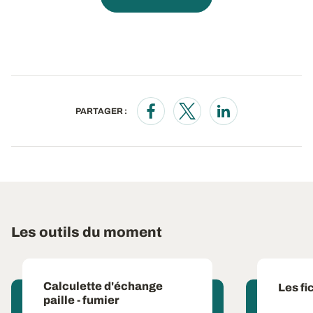
PARTAGER :
Opens in a new window
Opens in a new window
Opens in a new wi
Les outils du moment
Calculette d'échange
Les fi
paille - fumier