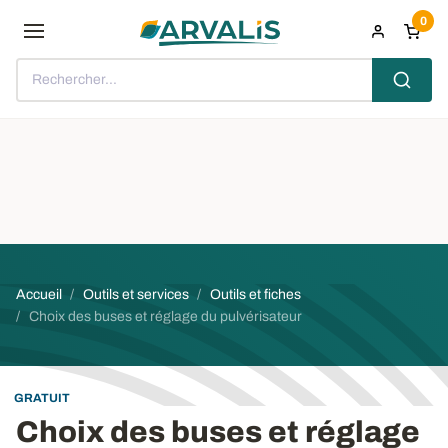
Aller au contenu principal
0
Rechercher...
Fil d'Ariane
Accueil
Outils et services
Outils et fiches
Choix des buses et réglage du pulvérisateur
GRATUIT
Choix des buses et réglage