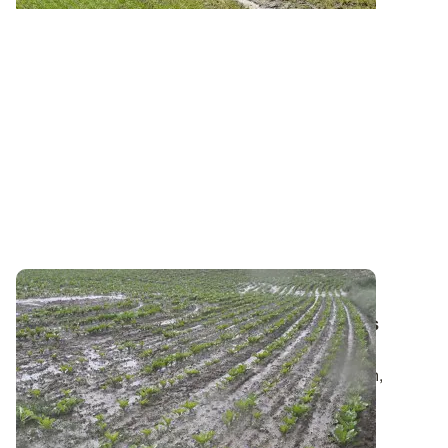
Risques de transfert phytosanitaire - Sols
hydromorphes
: raisonner les applications
herbicides
Les sols hydromorphes, qu’ils soient drainés ou non,
présentent des risques de transfert...
03 JANV. 2013