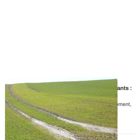
Transfert de produits phytos - Limons battants
:
attention au ruissellement
Les limons battants sont souvent sujets au ruissellement,
qui favorise le transfert de...
26 DÉC. 2013