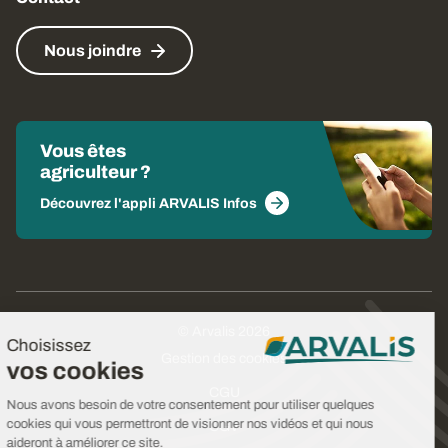
Nous joindre
Vous êtes
agriculteur ?
Découvrez l'appli ARVALIS Infos
© Arvalis 2026
Choisissez
Gestion des cookies
vos cookies
CGU
Nous avons besoin de votre consentement pour utiliser quelques
cookies qui vous permettront de visionner nos vidéos et qui nous
CGV
aideront à améliorer ce site.