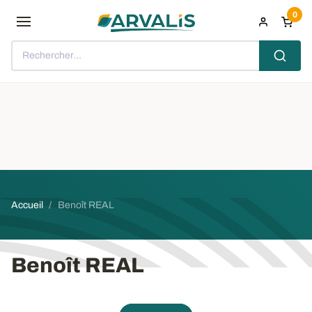
Aller au contenu principal
0
Rechercher...
Fil d'Ariane
Accueil
Benoît REAL
Benoît REAL