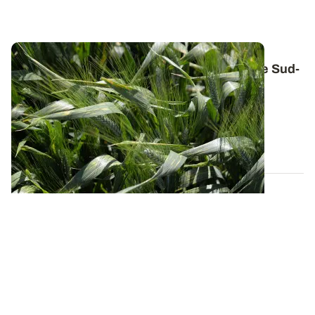
Quelles variétés de blé dur cultiver dans le Sud-
Ouest
?
Retrouvez les préconisations variétales en blé dur
d’ARVALIS pour la région Sud-Ouest...
26 JUILL. 2024