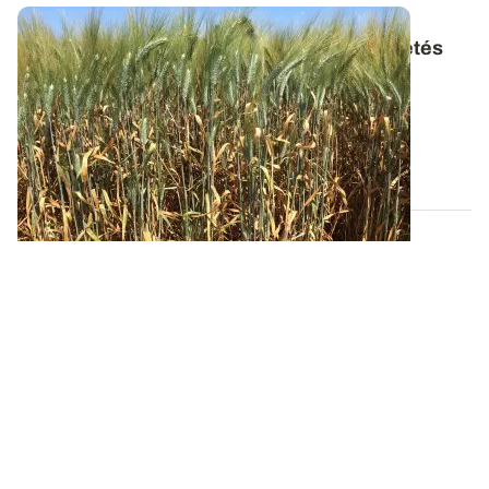
Blé dur
: comment se comportent les variétés
face aux maladies en région Sud-Ouest
?
Retrouvez le bilan parasitaire de la campagne blé
dur 2023/2024 ainsi qu’une analyse...
29 JUILL. 2024