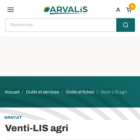
Aller au contenu principal
0
Rechercher...
Fil d'Ariane
Accueil
Outils et services
Outils et fiches
Venti-LIS agri
GRATUIT
Venti-LIS agri