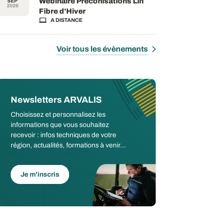
Webinaire Préconisations Lin
SEP
2026
Fibre d'Hiver
A DISTANCE
Voir tous les évènements
Newsletters ARVALIS
Choisissez et personnalisez les
informations que vous souhaitez
recevoir : infos techniques de votre
région, actualités, formations à venir...
Je m'inscris