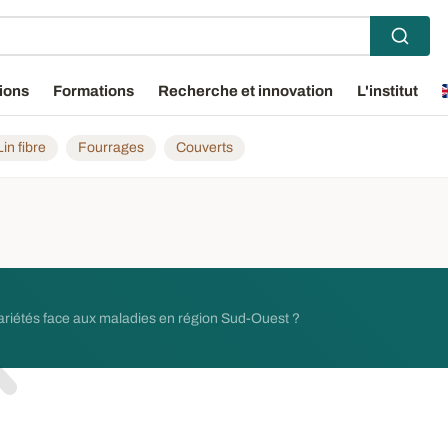
ions
Formations
Recherche et innovation
L'institut
Lin fibre
Fourrages
Couverts
ariétés face aux maladies en région Sud-Ouest ?