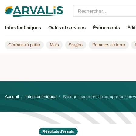
Aller au contenu principal
Infos techniques
Outils et services
Évènements
Édit
Céréales à paille
Maïs
Sorgho
Pommes de terre
Fil d'Ariane
Accueil
Infos techniques
Blé dur : comment se comportent les v
Résultats d’essais