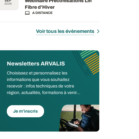
Webinaire Préconisations Lin
SEP
2026
Fibre d'Hiver
A DISTANCE
Voir tous les évènements
Newsletters ARVALIS
Choisissez et personnalisez les
informations que vous souhaitez
recevoir : infos techniques de votre
région, actualités, formations à venir...
Je m'inscris