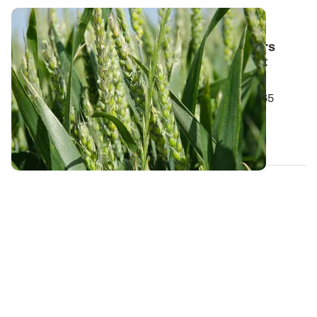
PROJET TERMINÉ
Diagnostic de nutrition en AB
: les premiers
résultats des analyses foliaires et d’extrait
végétal
Des échantillons de végétaux ont été prélevés sur 65
parcelles de l’observatoire...
13 DÉC. 2022