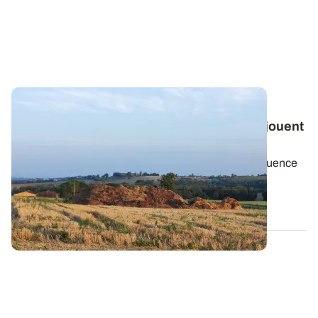
PROJET TERMINÉ
Observatoire PhosphoBio : ces éléments jouent
sur la fertilité en phosphore des sols
Après avoir présenté les facteurs qui n’ont pas d’influence
sur la fertilité en phosphore...
25 MARS 2024