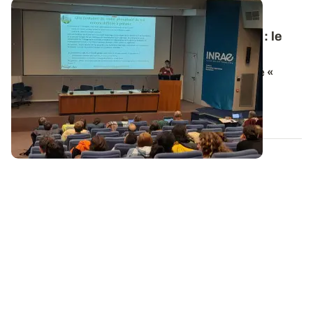
PROJET TERMINÉ
Colloque de clôture du projet
PhosphoBio
: le
replay est disponible
Le colloque de clôture du projet PhosphoBio intitulé
«
Quelles avancées pour une gestion...
16 DÉC. 2024