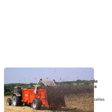
PROJET TERMINÉ
Observatoire PhosphoBio : les pratiques de
gestion de la fertilité mises en place par les
agriculteurs
Les pratiques culturales mises en œuvre sur les parcelles
de l’observatoire PhosphoBio ont...