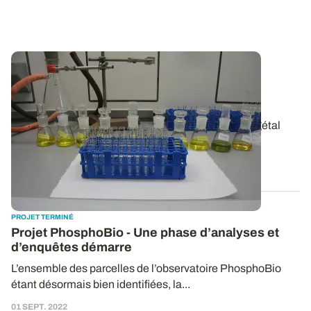
PROJET TERMINÉ
Analyses de végétaux
: le point sur les
différentes méthodes
Contrairement à l’analyse de terre, l’analyse de végétal
permet véritablement de...
13 DÉC. 2022
PROJET TERMINÉ
Projet PhosphoBio - Une phase d’analyses et
d’enquêtes démarre
L’ensemble des parcelles de l’observatoire PhosphoBio
étant désormais bien identifiées, la...
01 SEPT. 2022