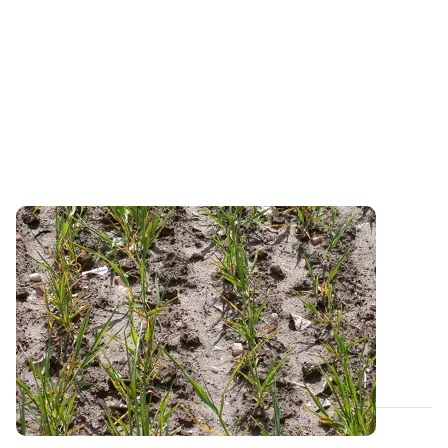
PROJET TERMINÉ
PhosphoBio - Vers une gestion durable du
phosphore en AB
A partir d’un réseau de 200 parcelles conduites en
agriculture biologique, le projet...
18 MARS 2021