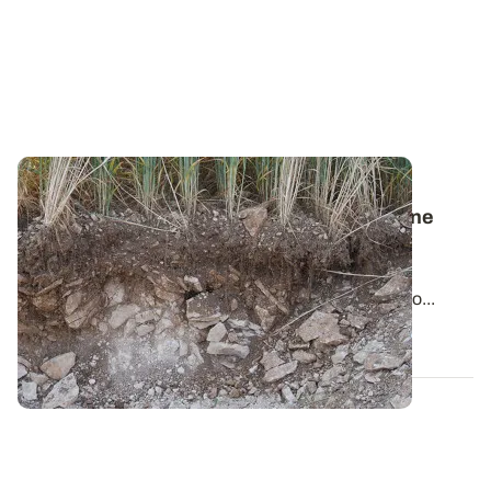
PROJET TERMINÉ
Projet PhosphoBio - Retour sur la campagne
d’analyses de terre
Comme prévu, le laboratoire d’analyses AUREA
AGROSCIENCES, partenaire du projet PhosphoBio...
25 AVR. 2022