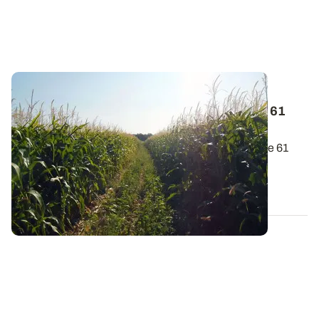
PROJET TERMINÉ
Projet PhosphoBio - Pratiques culturales : 61
enquêtes déjà réalisées !
Lors de l’hiver 2021/2022, les pratiques culturales de 61
parcelles, situées dans le Gers...
25 AVR. 2022