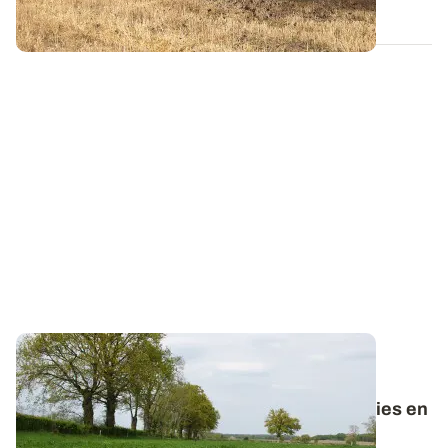
22 MAI 2023
PROJET TERMINÉ
Des indices de nutrition pour piloter la
fertilisation phospho-potassique des prairies en
AB