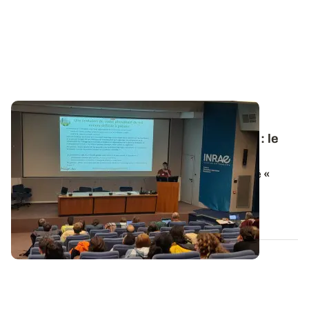
PROJET TERMINÉ
Colloque de clôture du projet
PhosphoBio
: le
replay est disponible
Le colloque de clôture du projet PhosphoBio intitulé
«
Quelles avancées pour une gestion...
16 DÉC. 2024