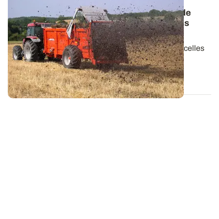
PROJET TERMINÉ
Observatoire PhosphoBio : les pratiques de
gestion de la fertilité mises en place par les
agriculteurs
Les pratiques culturales mises en œuvre sur les parcelles
de l’observatoire PhosphoBio ont...
22 MAI 2023