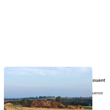
PROJET TERMINÉ
Observatoire PhosphoBio : ces éléments jouent
sur la fertilité en phosphore des sols
Après avoir présenté les facteurs qui n’ont pas d’influence
sur la fertilité en phosphore...
25 MARS 2024