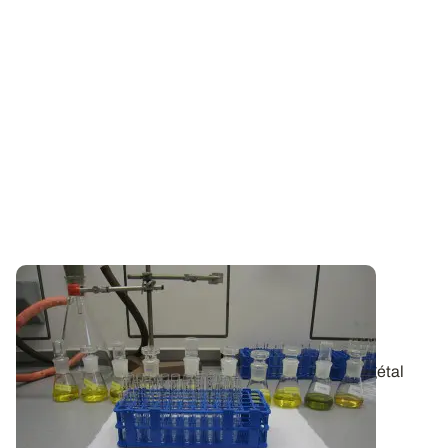
PROJET TERMINÉ
Analyses de végétaux
: le point sur les
différentes méthodes
Contrairement à l’analyse de terre, l’analyse de végétal
permet véritablement de...
13 DÉC. 2022