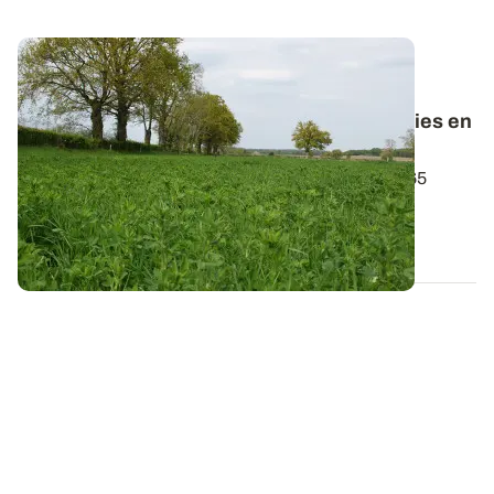
PROJET TERMINÉ
Des indices de nutrition pour piloter la
fertilisation phospho-potassique des prairies en
AB
Des échantillons de végétaux ont été prélevés sur 65
parcelles de l’observatoire...
13 DÉC. 2022