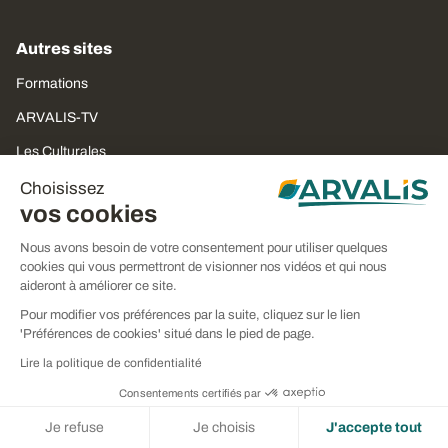
Autres sites
Formations
ARVALIS-TV
Les Culturales
Perspectives Agricoles
Choisissez
vos cookies
Actions ARVALIS
Nous avons besoin de votre consentement pour utiliser quelques
cookies qui vous permettront de visionner nos vidéos et qui nous
Suivez nous :
aideront à améliorer ce site.
Pour modifier vos préférences par la suite, cliquez sur le lien
'Préférences de cookies' situé dans le pied de page.
Lire la politique de confidentialité
Newsletters
Consentements certifiés par
Je refuse
Je choisis
J'accepte tout
S'inscrire