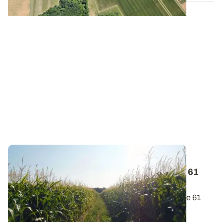
PROJET TERMINÉ
Projet PhosphoBio - Pratiques culturales : 61
enquêtes déjà réalisées !
Lors de l’hiver 2021/2022, les pratiques culturales de 61
parcelles, situées dans le Gers...