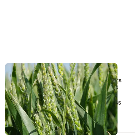
PROJET TERMINÉ
Diagnostic de nutrition en AB
: les premiers
résultats des analyses foliaires et d’extrait
végétal
Des échantillons de végétaux ont été prélevés sur 65
parcelles de l’observatoire...
13 DÉC. 2022