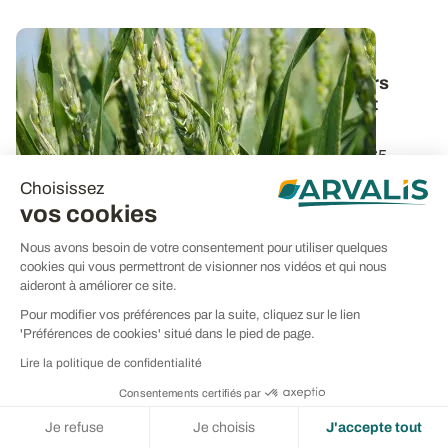
PROJET TERMINÉ
Diagnostic de nutrition en AB
: les premiers
résultats des analyses foliaires et d’extrait
végétal
Des échantillons de végétaux ont été prélevés sur 65
parcelles de l’observatoire...
Choisissez
vos cookies
13 DÉC. 2022
Nous avons besoin de votre consentement pour utiliser quelques
cookies qui vous permettront de visionner nos vidéos et qui nous
aideront à améliorer ce site.
Pour modifier vos préférences par la suite, cliquez sur le lien
'Préférences de cookies' situé dans le pied de page.
Lire la politique de confidentialité
Consentements certifiés par
Je refuse
Je choisis
J'accepte tout