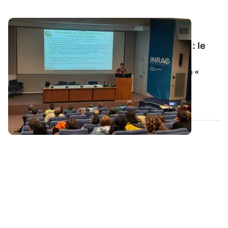
PROJET TERMINÉ
Colloque de clôture du projet
PhosphoBio
: le
replay est disponible
Le colloque de clôture du projet PhosphoBio intitulé
«
Quelles avancées pour une gestion...
16 DÉC. 2024