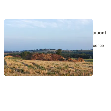
PROJET TERMINÉ
Observatoire PhosphoBio : ces éléments jouent
sur la fertilité en phosphore des sols
Après avoir présenté les facteurs qui n’ont pas d’influence
sur la fertilité en phosphore...
25 MARS 2024