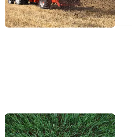
de l’observatoire PhosphoBio ont...
22 MAI 2023
PROJET TERMINÉ
La réponse au phosphore des cultures
conduites en AB : les premiers résultats