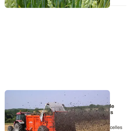
PROJET TERMINÉ
Observatoire PhosphoBio : les pratiques de
gestion de la fertilité mises en place par les
agriculteurs
Les pratiques culturales mises en œuvre sur les parcelles