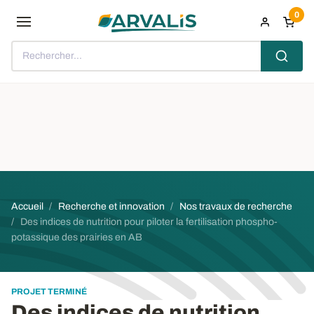
Aller au contenu principal
0
Rechercher...
Fil d'Ariane
Accueil
Recherche et innovation
Nos travaux de recherche
Des indices de nutrition pour piloter la fertilisation phospho-
potassique des prairies en AB
PROJET TERMINÉ
Des indices de nutrition