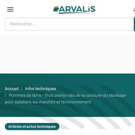
Aller au contenu principal
Rechercher...
Fil d'Ariane
Accueil
Infos techniques
Pommes de terre - Trois points-clés de la conduite du stockage
pour satisfaire les marchés et l’environnement
Articles et actus techniques