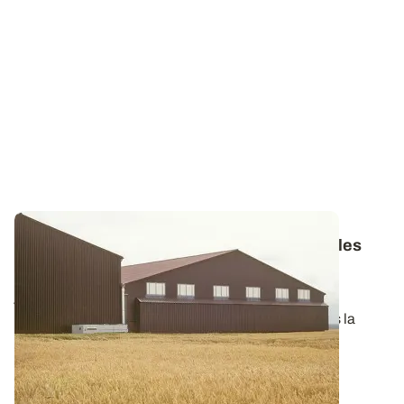
Stockage de pommes de terre - De nouvelles
restrictions pour certains réfrigérants dès
janvier 2015
Depuis 20 ans, les fluides frigorigènes, utilisés dans la
production de froid artificiel...
16 OCT. 2014