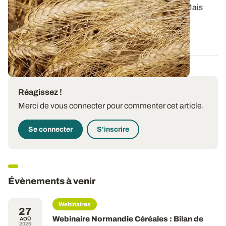
Les pâtes, c’est simplement du blé dur et de l’eau. Mais
connaissez-vous vraiment l...
07 JUILL. 2026
Réagissez !
Merci de vous connecter pour commenter cet article.
Se connecter
S'inscrire
Évènements à venir
Webinaires
27
Webinaire Normandie Céréales : Bilan de
AOÛ
2026