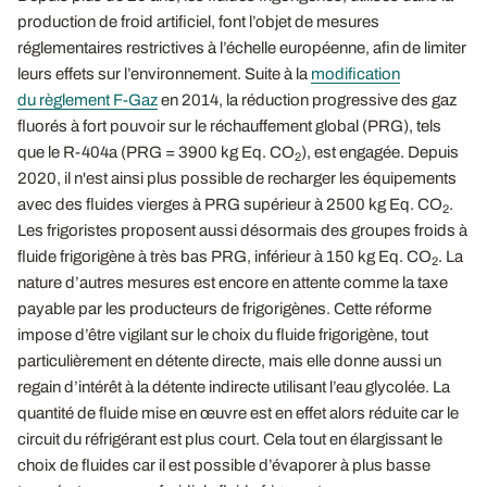
production de froid artificiel, font l’objet de mesures
réglementaires restrictives à l’échelle européenne, afin de limiter
leurs effets sur l’environnement. Suite à la
modification
du règlement F-Gaz
en 2014, la réduction progressive des gaz
fluorés à fort pouvoir sur le réchauffement global (PRG), tels
que le R-404a (PRG = 3900 kg Eq. CO
), est engagée. Depuis
2
2020, il n'est ainsi plus possible de recharger les équipements
avec des fluides vierges à PRG supérieur à 2500 kg Eq. CO
.
2
Les frigoristes proposent aussi désormais des groupes froids à
fluide frigorigène à très bas PRG, inférieur à 150 kg Eq. CO
. La
2
nature d’autres mesures est encore en attente comme la taxe
payable par les producteurs de frigorigènes. Cette réforme
impose d’être vigilant sur le choix du fluide frigorigène, tout
particulièrement en détente directe, mais elle donne aussi un
regain d’intérêt à la détente indirecte utilisant l’eau glycolée. La
quantité de fluide mise en œuvre est en effet alors réduite car le
circuit du réfrigérant est plus court. Cela tout en élargissant le
choix de fluides car il est possible d’évaporer à plus basse