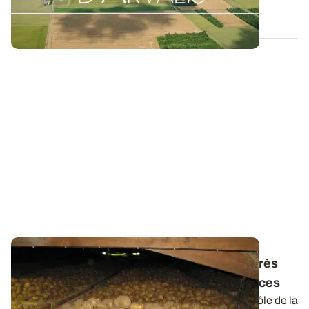
04 NOV. 2025
Antigerminatif des pommes de terre - L’après
CIPC : points réglementaire et conséquences
L’utilisation du chlorprophame (CIPC) pour le contrôle de la