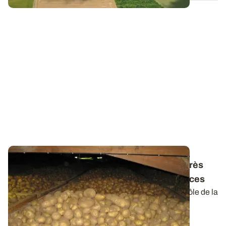
Antigerminatif des pommes de terre - L’après
CIPC : points réglementaire et conséquences
L’utilisation du chlorprophame (CIPC) pour le contrôle de la
germination des pommes de...
13 MARS 2026