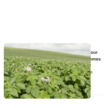
L'hydrazide maléique, une aide possible pour
limiter la repousse physiologique des pommes
de terre
L’hydrazide maléique, commercialisé sous plusieurs
enseignes commerciales (FAZOR, ITCAN…)...
10 JUILL. 2024