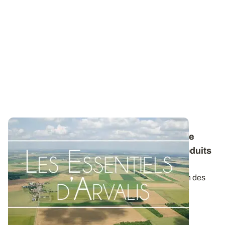
Conservation des pommes de terre : quelle
stratégie envisager avec les différents produits
antigerminatifs ?
La gamme de produits pour contrôler la germination des
tubercules au stockage s’est...
04 NOV. 2025