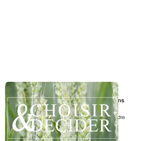
SUD-OUEST
Blé tendre : téléchargez nos préconisations
pour les semis 2026
Retrouvez les préconisations 2026/2027 en blé tendre
avec le guide régional Choisir et...
03 AOÛT 2026