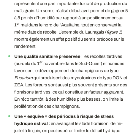
représentent une part importante du coût de production du
maïs grain. Un semis réalisé début avril permet de gagner 5
à 8 points d’humidité par rapport à un positionnement au
er
1
mai dans le nord de l’Aquitaine, tout en conservant la
même date de récolte. L’exemple du Lauragais (
figure 1
)
montre également un effet positif du semis précoce sur le
rendement.
Une qualité sanitaire préservée
: les récoltes tardives
er
(au-delà du 1
novembre dans le Sud-Ouest) et humides
favorisent le développement de champignons de type
Fusarium
qui produisent des mycotoxines de type DON et
ZEA. Les foreurs sont aussi plus souvent présents sur des
floraisons tardives, ce qui constitue un facteur aggravant.
En récoltant tôt, à des humidités plus basses, on limite la
prolifération de ces champignons.
Une «
esquive
» des périodes à risque de stress
hydrique estival
: en avançant le stade floraison, de mi-
juillet à fin juin, on peut espérer limiter le déficit hydrique