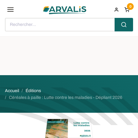
Aller au contenu principal
0
Rechercher...
Fil d'Ariane
Accueil
Éditions
Céréales à paille : Lutte contre les maladies - Dépliant 2026